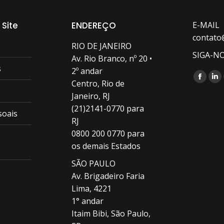
 Site
ENDEREÇO
E-MAIL
contato
RIO DE JANEIRO
SIGA-N
Av. Rio Branco, nº 20 •
s
2º andar
Encontr
Faceb
Li
Centro, Rio de
o
page
pa
Janeiro, RJ
opens
op
(21)2141-0770 para
soais
RJ
in
in
0800 200 0770 para
new
n
os demais Estados
windo
wi
SÃO PAULO
Av. Brigadeiro Faria
Lima, 4221
1° andar
Itaim Bibi, São Paulo,