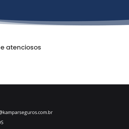
 e atenciosos
@kamparseguros.com.br
OS