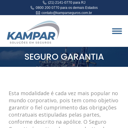
(21) 2141-0770 para RJ
0800 200 0770 para os demais Estados
contato@kamparseguros.com.br
SEGURO GARANTIA
Esta modalidade é cada vez mais popular no
mundo corporativo, pois tem como objetivo
garantir o fiel cumprimento das obrigações
contratuais estipuladas pelas partes,
conforme descrito na apólice. O Seguro